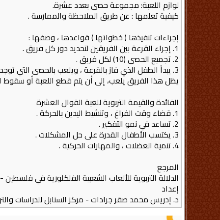
لوازم اللعبة: مجموعة حصى بعدد عشرة.
كيفية تعلمها : عن طريق الملاحظة والممارسة .
إجراءات تنفيذها ( خطواتها ) قواعدها ، وصفها :
1. إجراء القرعة بين الفريقين لتحديد دور كل فريق .
2. تجميع الحصى (10) لكل فريق .
3. يبدأ الطفل الذي فاز بالقرعة ، ويلعب بالحصى التي توجد معه ، وعند إنهاء الحصى الموجودة لديه ، ولم يخطئ في لعبة يحق له أخذ حجارة الفريق الأخر .
يظل هذا الفريق يلعب، إلى أن يتم قطع اللعبة أو سقوط الح
الفائدة والقيمة التربوية للعبة القوال العشرة
1. قضاء وقت الفراغ ، وتنشيط اليدين بالحركة .
2. تساعد في نمو التفكير .
3. يكتسب الأطفال القدرة على حل المشكلات .
4. تنمية العضلات ، والمهارات الحركية .
المرجع
الدلالة التربوية للألعاب الشعبية الفلكلورية في فلسطين -
إعداد
د. إدريس محمد صقر جرادات - مركز السنابل للدراسات والت