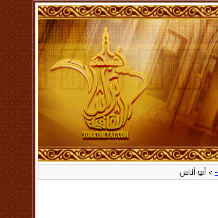
-
> أبو أناس