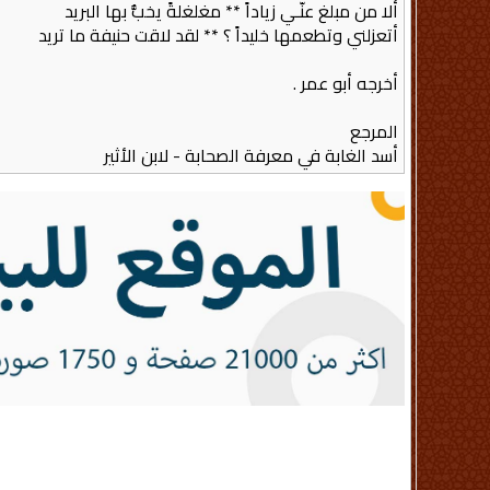
ألا من مبلغ عنّـي زياداً ** مغلغلةً يخبُّ بها البريد
أتعزلني وتطعمها خليداً ؟ ** لقد لاقت حنيفة ما تريد
أخرجه أبو عمر ‏.‏
المرجع
أسد الغابة في معرفة الصحابة - لابن الأثير