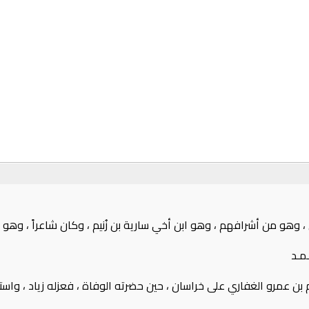
 ، وهو من أشرافهم ، وهو ابن أخي سارية بن زُنيم ، وكان شاعراً ، وهو الق
مـد
بن عمرو الغفاري على خراسان ، حين حضرته الوفاة ، فعزله زياد ، واستعمل