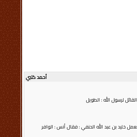
أحمد كتبي
ائل لرسول الله‏ :‏ الطويل
 خليد بن عبد الله الحنفي‏ :‏ فقال أنس‏ :‏ الوافر