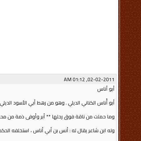
02-02-2011, 01:12 AM
أبو أناس
أبو أُناس الكناني الديلي ‏.‏ وهو من رهط أبي الأسود الديلي
وما حملت من ناقة فوق رحلها ** أبر وأوفى ذمة من محـ
وله ابن شاعر يقال له‏ :‏ أنس بن أبي أناس ، استخلفه الحكم 