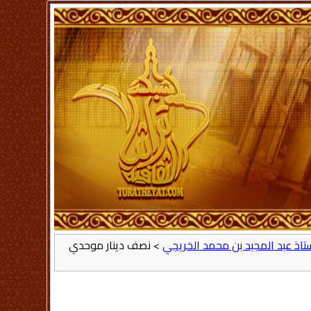
أستاذ عبد المجيد بن محمد الخريجي
> نصف دينار موحدي