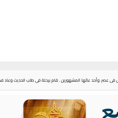
 فى عصر. وأحد عائها المشهورين . قام برحلة فى طلب الحديث وعاد فكانت