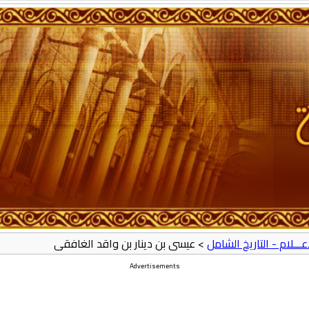
أعـــلام - التاريخ الشامل
> عيسى بن دينار بن واقد الغافقى
Advertisements