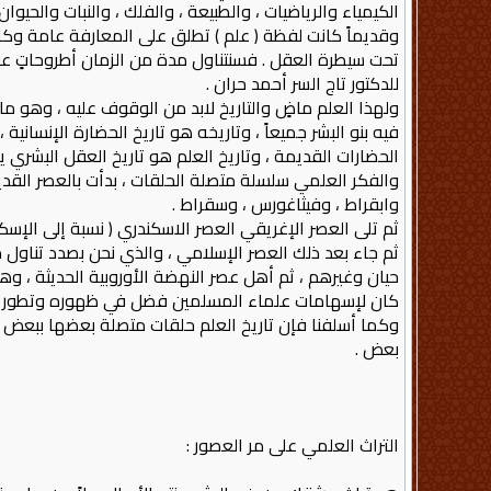
الكيمياء والرياضيات ، والطبيعة ، والفلك ، والنبات والحيوان 
وقديماً كانت لفظة ( علم ) تطلق على المعارفة عامة وكان 
تحت سيطرة العقل . فسنتناول مدة من الزمان أطروحاتٍ عن 
للدكتور تاج السر أحمد حران .
ولهذا العلم ماضٍ والتاريخ لابد من الوقوف عليه ، وهو ما
فيه بنو البشر جميعاً ، وتاريخه هو تاريخ الحضارة الإنسان
الحضارات القديمة ، وتاريخ العلم هو تاريخ العقل البشري 
والفكر العلمي سلسلة متصلة الحلقات ، بدأت بالعصر القديم 
وابقراط ، وفيثاغورس ، وسقراط .
ثم تلى العصر الإغريقي العصر الاسكندري ( نسبة إلى الإ
ثم جاء بعد ذلك العصر الإسلامي ، والذي نحن بصدد تناول مو
حيان وغيرهم ، ثم أهل عصر النهضة الأوروبية الحديثة ، وهو
كان لإسهامات علماء المسلمين فضل في ظهوره وتطور معا
وكما أسلفنا فإن تاريخ العلم حلقات متصلة بعضها ببعض ،
بعض .
التراث العلمي على مر العصور :