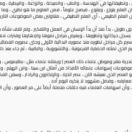
، وتطبيقاتها في الهندسة ، والطب ، والصيدلة ، والزراعة ، والبيطرة ، وما 
العلم يتوزع ، ويتنوع ، فيصبح علوماً ، فمن العلوم ما هو نظري ، وما
العلم الطبيعي ، أي العلم التطبيقي ، متناولين بعض الموضوعات التاريخ
ضٍ طويل ، بدأ منذ أن بدأ الإنسان في العمل والتفكير ، ولم تقف نشأة ه
ية ، يسجل حركاتها وتطورها ، ويعرض مراحل نموها وازدهارها وفترات تده
يسرم كل مراحل تطوره منذ عصوره البدائية الأولى وحتى عصوره الفضائية 
الذي تمثله الحضارة الفرعونية ، والآشوروية ، والبالبية ، ثم جاء بعد 
سكندرية مقر وموطن علماء ذلك العصر ) ويمثله علماء مثل : بطليموس ،
ضوعات إسهامات علمائه الأفذاذ من أمثال ابن سينا ، وابن الهيثم ، والب
 العصر الذي نعيشه الآن ، عصر الذرة ، والإلكترون والرادار ، وسفن الفض
رفه ، وفضل مشهود لا ينكره اليوم أحد .
 وأن اسهامات العلماء فيه حلقات متصلة أيضاً على مر العصور ، وأن ا