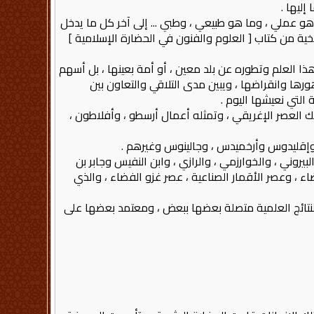
إليها .
 هو عملي ، وما هو طبيعي ، وطبي ... إلى آخر كل ما يدخل
ية من كتاب [ العلوم والفنون في الحضارة الإسلامية ]
ذا العلم وتطوره عن بلد معين ، أو أمة بعينها ، بل أسهم
ورها وانقراضها ، ويبين مدى التلاقي والتعاون بين
التي نعيشها اليوم .
ذلك العصر الإغريقي ، وتمثله أعمال أرسطو ، وأفلاطون ،
 وإقليدوس وأرخميدس ، وجالينوس وغيرهم .
يروني ، والخوارزمي ، والرازي ، وابن النفيس وجابر بن
اء ، وعصر الأقمار الصناعية ، عصر غزو الفضاء ، والذي
لنتائج العلمية متصلة بعضها ببعض ، ومعتمد بعضها على