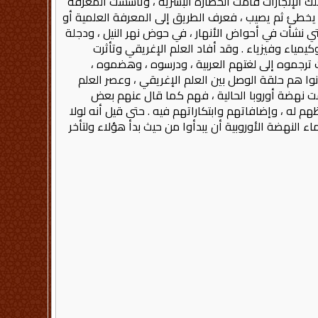
ى تلك الإنجازات قامت الحضارة البشرية ، وتأسست المعرفة
 ، يخطئ ثم يصيب ، فعرف الطريق إلى المعرفة العلمية أو
 التي نشأت في أحواض الأنهار ، في حوض نهر النيل ، ودجلة
كيمياء وفيزياء . وقد أفاد العلم الإغريقي وتأثرت
يث ترجموه إلى لغتهم العربية ، ودرسوه ، وهضموه ،
وا هم حلقة الوصل بين العلم الإغريقي ، وعصر العلم
امت نهضة أوروبا الحالية ، فهم كما قال عنهم بعض
م له ، وإضافاتهم وابتكاراتهم فيه . حتى قيل أنه لولا
 النهضة الأوروبية أن يبدأوا من حيث بدأ هؤلاء ولتأخر