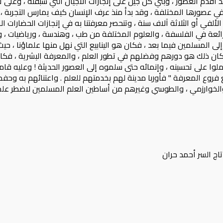
 منذ أقدم العصور ، وبني كل جيل على إنجازات الأجيال التي سبقته ، وعل
ية في عصورها المختلفة ، وقد بدأ منذ عرف الإنسان كيف يمارس التجربة
ز الألفي أو الثلاثة آلاف سنة ، وتنحصر معرفتنا به في إنجازات الحضارات
 الرائعة في الفلسفة ، والعلوم المختلفة من طب ، وهندسة ، ورياضيات ، و
 إلى المسلمين فيما بعد ، فكان هو الينابيع التي نهل منها علماؤنا ، ح
فكان ذلك هو دورهم وفضلهم في تطور العلم ، والمعرفة البشرية ، فكان
ملوا على تحسينه ، وإنمائه حتى سلموه إلى العصور الحديثة ! وعليه ق
 فروع المعرفة " فأوربا مدينة لهم بخدمتهم للعلم . واعتنائهم به وحفظه
دي والخوارزمي ، والطوسي وغيرهم من أساطين العلم المسلمين لاضطر علماء
تاج السر أحمد حران