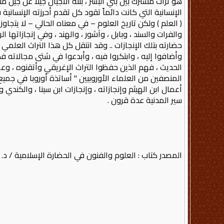
هو تراث مشترك بين بني البشر ، بنته الأجيال جيلاً عن جيل
الإنسانية التي كانت دائماً تقود كل تقدم أحرزته الإنسان
( العلم ) ولكن تاريخ العلوم – في معناه الحالي – لا يتجاو
والفرات والسند ، وبابل ، وآشور ، والهند ، وفي إنجازاتها
حضارته بتلك الإنجازات .. وقد انتقل كل هذا التراث العلمي
وأضافوا إليه ، وابتكروا فيه ، وأبدعوا في شتى مجالاته 
الحديث ، فهم الذين حفظوا التراث الإغريقي وأتقنوه ، وع
المنصفين من العلماء الأوروبيين " أساتذة أوروبا في جميع
أعمال ابن الهيثم وإنجازاته ، وإنجازات ابن سينا ، والكن
سير المدنية عدة قرون .
المصدر كتاب : العلوم والفنون في الحضارة الإسلامية / د. 