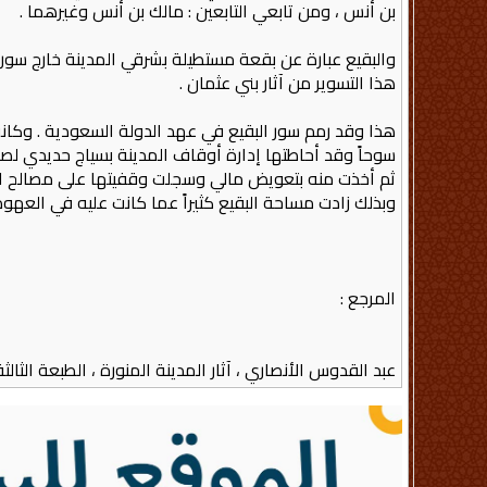
بن أنس ، ومن تابعي التابعين : مالك بن أنس وغيرهما .
هذا التسوير من آثار بني عثمان .
هذا وقد رمم سور البقيع في عهد الدولة السعودية . وكانت
سوحاً وقد أحاطتها إدارة أوقاف المدينة بسياج حديدي لصون
ثم أخذت منه بتعويض مالي وسجلت وقفيتها على مصالح المس
وبذلك زادت مساحة البقيع كثيراً عما كانت عليه في العهود 
المرجع :
عبد القدوس الأنصاري ، آثار المدينة المنورة ، الطبعة الثالثة ، 1393 هـ – 1973 