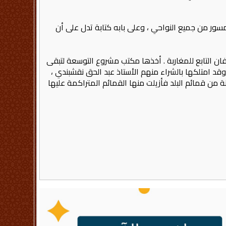
بشرقي المدينة خارج سورها قريبة من باب الجمعة . وطولها 150 متراً في عرض 100 متر ، وهو مسور من جميع النواحي ، وعلى بابه كتابة تدل على أن
ان التابع للمغاربة . أخذها مكتب مشروع التوسعة لتبقى
قد امتلكها بالشراء منهم الأستاذ عبد الحق نقشبندي ،
من قمائم البلد فأزيلت منها القمائم المتراكمة عليها