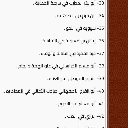
33- أبو بكر الخطيب في سرعة الخطابة .
34- ابن حزم في الظاهرية .
35- سيبويه في النحو .
36- إياس بن معاوية في الفراسة .
37- عبد الحميد في الكتابة والوفاء .
38- أبو مسلم الخراساني في علو الهمة والحزم .
39- النديم الموصلي في الغناء .
40- أبو الفرج الأصفهاني صاحب الأغاني في المحاضرة .
41- أبو معشر في النجوم .
42- الرازي في الطب .