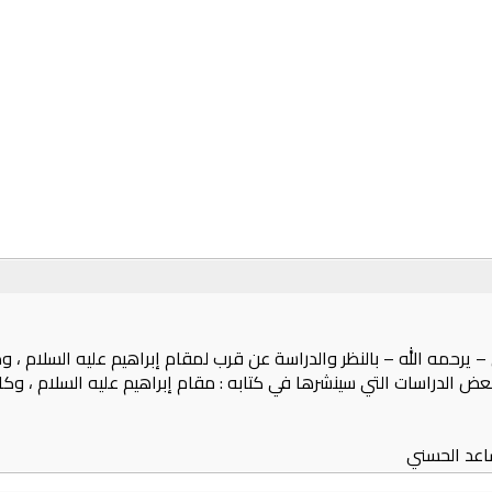
رحمه الله – بالنظر والدراسة عن قرب لمقام إبراهيم عليه السلام ، وذل
 التي سينشرها في كتابه : مقام إبراهيم عليه السلام ، وكان له ذلك في 17/9/1367هـ المو
اعد الحسني