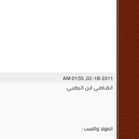
02-18-2011, 01:55 AM
الـقـاضـي ابـن الـرطـبـي
المولد والنسب :