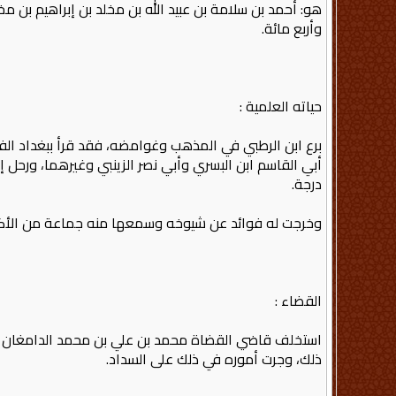
هو: أحمد بن سلامة بن عبيد الله بن مخلد بن إبراهيم بن م
وأربع مائة.
حياته العلمية :
برع ابن الرطبي في المذهب وغوامضه، فقد قرأ ببغداد ال
أبي القاسم ابن البسري وأبي نصر الزينبي وغيرهما، ورحل إ
درجة.
وخرجت له فوائد عن شيوخه وسمعها منه جماعة من الأكابر
القضاء :
استخلف قاضي القضاة محمد بن علي بن محمد الدامغان ابن ا
ذلك، وجرت أموره في ذلك على السداد.