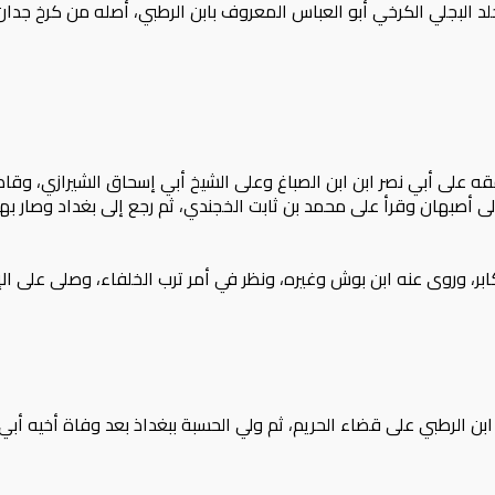
خلد البجلي الكرخي أبو العباس المعروف بابن الرطبي، أصله من كرخ جدان
فقه على أبي نصر ابن ابن الصباغ وعلى الشيخ أبي إسحاق الشيرازي، و
لى أصبهان وقرأ على محمد بن ثابت الخجندي، ثم رجع إلى بغداد وصار بها
، وروى عنه ابن بوش وغيره، ونظر في أمر ترب الخلفاء، وصلى على الإ
لرطبي على قضاء الحريم، ثم ولي الحسبة ببغداذ بعد وفاة أخيه أبي مح