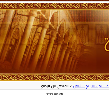
أعـــلام - التاريخ الشامل
> القاضي ابن الرطبي
Advertisements