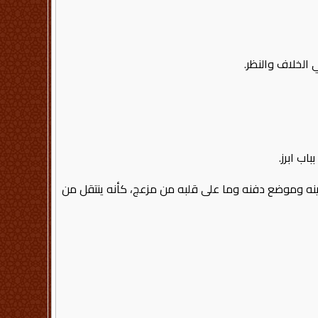
الخلاف والنظر.
ب ابرز.
نه وموضع دفنه وما على قلبه من مزعج، كأنه ينتقل من