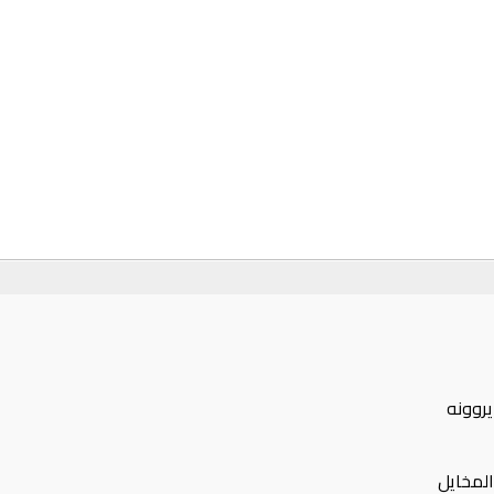
يروونه
لمخايل