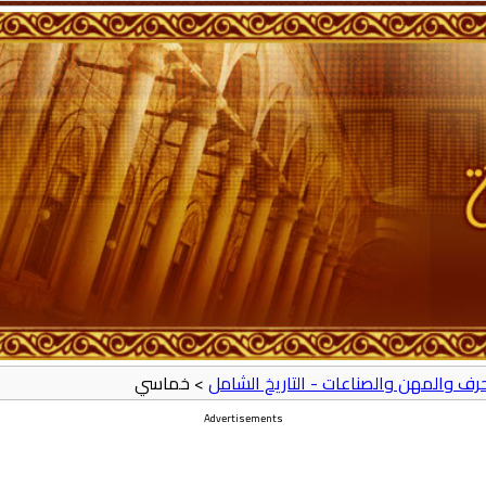
لحرف والمهن والصناعات - التاريخ الشامل
> خماسي
Advertisements