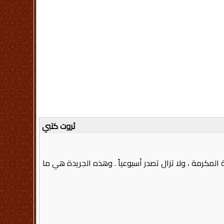
ثروت كتبي
يسمبر عام 1924م وكان صدورها بشكل أسبوعي بمكة المكرمة ، ولا تزال تصدر أسبوعياً . وهذه الجريدة هي ما