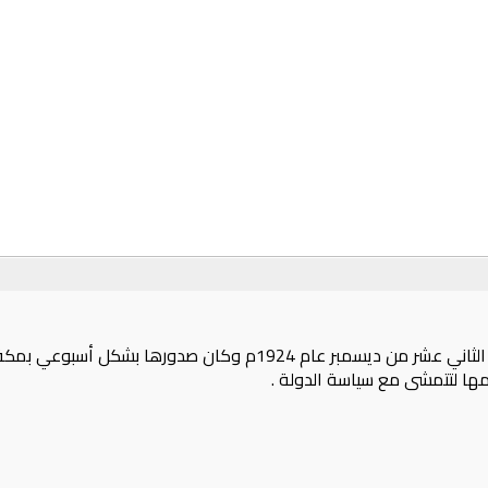
كان إصداره في 15 جمادى الأولى عام 1343هـ الموافق الثاني عشر من د
ها لتتمشى مع سياسة الدولة .