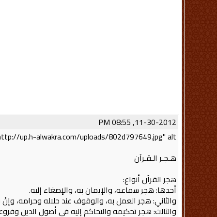
11-30-2012, 08:55 PM
http://up.h-alwakra.com/uploads/802d797649.jpg" alt=""/>
هـجـر الـقـرآن
هجر القرآن أنواع:
أحدها: هجر سماعه، والإيمان به، والإصغاء إليه.
والثاني: هجر العمل به، والوقوف عند حلاله وحرامه، وإنْ 
والثالث: هجر تحكيمه والتحاكم إليه في أصول الدين وفروعه،