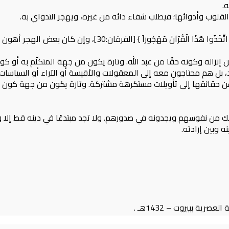
ه.
قلوب وأدوائها؛ فيطلب شفاء دائه من غيره، ويهجر التدواي به.
نَ مَهْجُوراً } [الفرقان:30]، وإن كان بعض الهجر أهون من بعض.
ن إنزاله وكونه حقًا من عبد الله. وتارة يكون من جهة المتكلّم به أو 
 بل هم محتاجون معه إلى المعقولات والأقيسة أو الآراء أو السياسات. 
ا عن حقائقها إلى تأويلات مستكرهة مشتركة. وتارة يكون من جهة كون 
ن نفوسهم ويجدونه في صدورهم. ولا تجد مبتدعًا في دينه قط إلا وفي 
ه وبين إرادته.
عصرية ببيروت – 1432هـ .