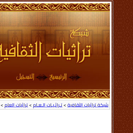
شبكة تراثيات الثقافية
>
تـراثـيـات الـعـام
>
تراثيات العام
> ه