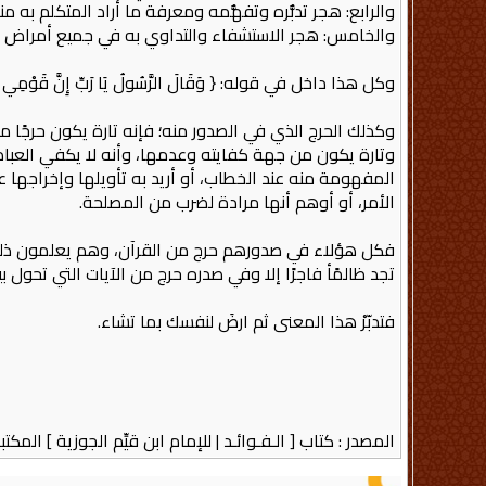
والرابع: هجر تدبُّره وتفهُّمه ومعرفة ما أراد المتكلم به من
والخامس: هجر الاستشفاء والتداوي به في جميع أمراض ال
وكل هذا داخل في قوله: { وَقَالَ الرَّسُولُ يَا رَبِّ إِنَّ قَوْمِي اتَّخَذُوا هَذَا الْقُرْآ
وكذلك الحرج الذي في الصدور منه؛ فإنه تارة يكون حرجًا م
وتارة يكون من جهة كفايته وعدمها، وأنه لا يكفي العباد،
المفهومة منه عند الخطاب، أو أريد به تأويلها وإخراجه
الأمر، أو أوهم أنها مرادة لضرب من المصلحة.
فكل هؤلاء في صدورهم حرج من القرآن، وهم يعلمون ذلك م
تجد ظالمًأ فاجرًا إلا وفي صدره حرج من الآيات التي تحول بين
فتدبّرْ هذا المعنى ثم ارضَ لنفسك بما تشاء.
المصدر : كتاب [ الـفـوائـد | للإمام ابن قيِّم الجوزية ] المكتبة ال