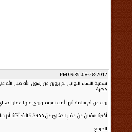
08-28-2012, 09:35 PM
تسمية النساء اللواتي لم يروين عن رسول الله صلى الله ع
حُجَيْرَةُ
روت عن أم سلمة أنها أمت نسوة. وروى عنها عمار الدهني
أَخْبَرَنَا سُفْيَانُ عَنْ عَمَّارٍ الدُّهْنِيِّ عَنْ حُجَيْرَةَ قَالَتْ: أَمَّتْنَا أُم
المرجع