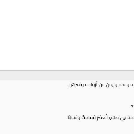
ليه وسلم وروين عن أزواجه وغيرهن
.
ُّ سَلَمَةَ فِي صَلاةِ الْعَصْرِ فَقَامَتْ وَسْطَنَا.