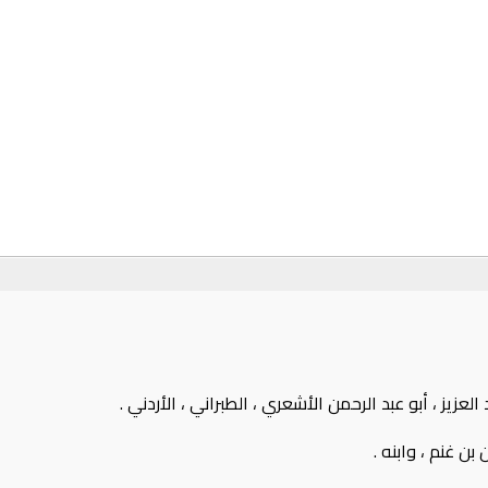
لعزيز ، أبو عبد الرحمن الأشعري ، الطبراني ، الأردني .
ن غنم ، وابنه .