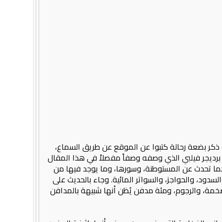
هذا المقال إلى مكونات موقع قُريِّة الأثرية أثر زيارة له قام بها عام 1951م وفي البداية ذكر بضعة رحالة كتبوا عن الموقع عن طريق السماع،
رديجر فيلبي الذي وصفه وصفاً مفصلاً في هذا المقال
كما تحدث عن المستوطنة، وسورها، وما يوجد فيها من
سدود، والحواجز، والسواتر المائية. وجاء بالحديث على
ضخمة، والرجوم، ومئة مدفن يُظن أنها شبيهة بالمدافن