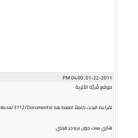
01-22-2011, 04:00 PM
موقع قُريِّة الأثرية
لقراءة البحث كاملاُ اضغط هنا (http://faculty.ksu.edu.sa/3712/Documents/قرية).doc)
هاري سنت جون بريدجر فيلبي