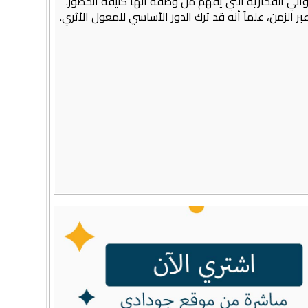
لأواني الفخارية التي يفهم من وصفه أنها كثيفة الحضور.
 الزمن، علماً أنه قد ترك الدور الأساسي للمعول الأثري.