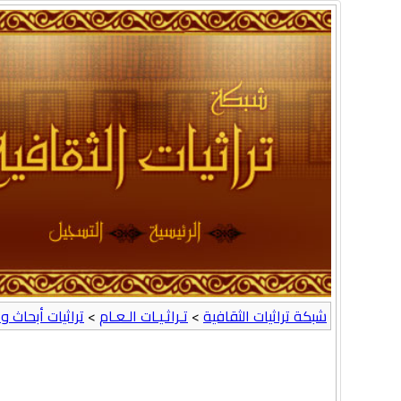
شبكة تراثيات الثقافية
>
تـراثـيـات الـعـام
>
تراثيات أبحاث وع