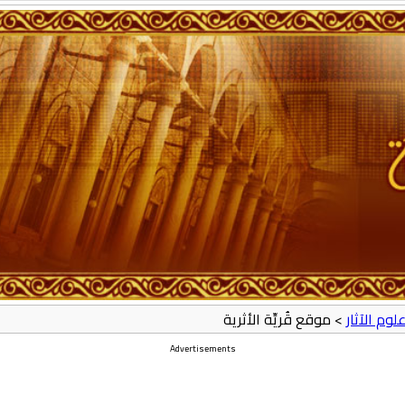
لوم الآثار
> موقع قُريِّة الأثرية
Advertisements