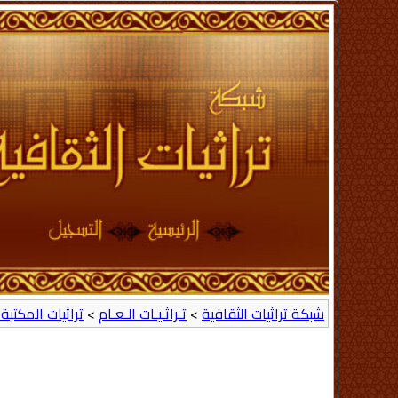
شبكة تراثيات الثقافية
>
تـراثـيـات الـعـام
>
تراثيات المكتبة 