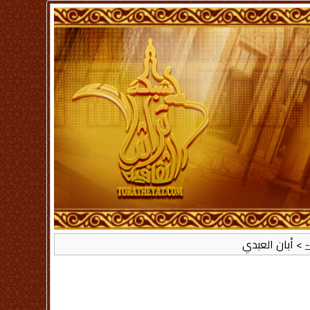
-
> أبان العبدي