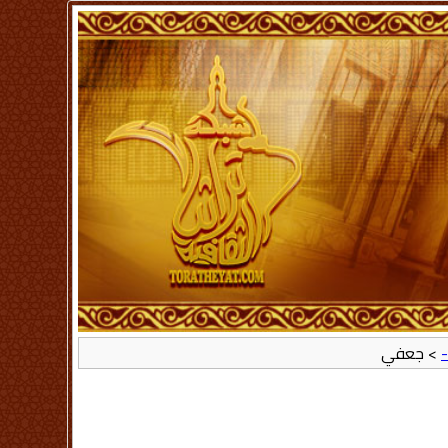
-
> جعفي