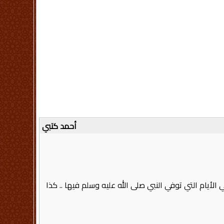
أحمد كتبي
م التي توفي النبي صلى الله عليه وسلم فيها ‏.‏‏.‏ كذا