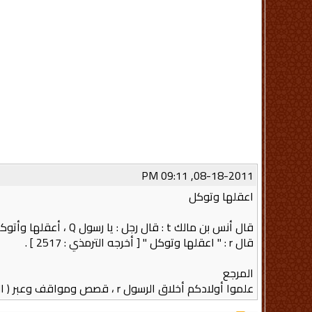
08-18-2011, 09:11 PM
اعقلها وتوكل
قال أنس بن مالك t : قال رجل : يا رسول Q ، أعقلها وأتوكل ، أو أطلقها وأتوكل ؟
قال r : " اعقلها وتوكل " [ أخرجه الترمذي : 2517 ] .
المرجع
علموا أولادكم أخلاق الرسول r ، قصص ومواقف وعبر ( التوكل - قضاء الحوائج ) – محمد صديق المنشاوي