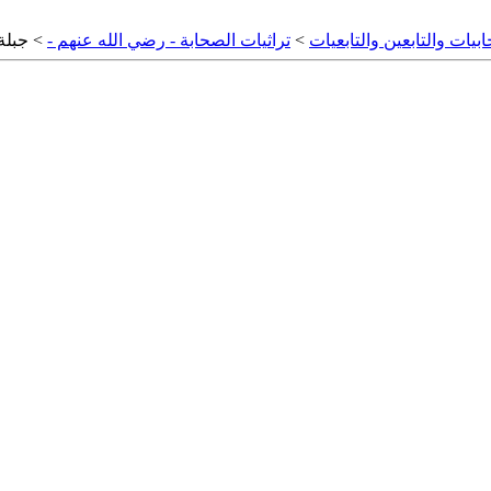
بيات والتابعين والتابعيات
>
تراثيات الصحابة - رضي الله عنهم -
> جبلة