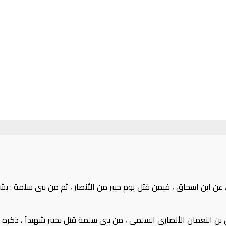
، عن ابن اسحاق ، فيمن قتل يوم خيبر من الأنصار ، ثم من بني سلمة ‏:‏ بش
 بن النعمان الأنصاري السلمي ، من بني سلمة قتل بخيبر شهيداً ، ذكره ا