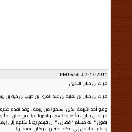
07-17-2011, 04:56 PM
فرات بن حبان البكري
فرات بن حبان بن ثعلبة بن عبد العزى بن حبيب بن حية بن رب
وهو أحد الأربعة الذين أسلموا من ربيعة ، وقد تقدم ذكرهم
فرات بن حيان ، فأصابوا العير ، واسروا فرات بن حيان ، فأتوا 
يقول ‏" ‏إنه مسلم‏ "‏ فقال‏ :‏ ‏" ‏إن فيكم رجالاً نكلهم إلى 
وسلم ، فانتقل إلى مكة ، فنزلها ، وكان عقبه بها‏ .‏