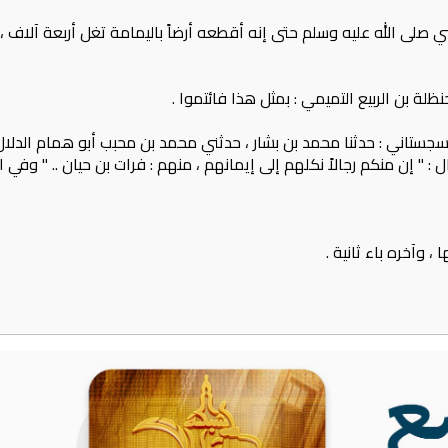
صلى الله عليه وسلم حتى إنه أقطعه أرضاً باليمامة تغل أربعة آلاف ، 
 بن الربيع التميمي‏ :‏ بمثل هذا فائتموا‏ .‏
السجستاني‏ :‏ حدثنا محمد بن بشار ، حدثني محمد بن محبب أبو همام الدلا
‏ إن منكم رجالاً نكلهم إلى إيمانهم ، منهم‏ :‏ فرات بن حيان ‏.‏‏. ‏‏"‏ وفي ا
وآخره باء ثانية‏ .‏