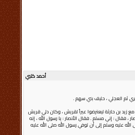
أحمد كتبي
ي ثم العجلي ، حليف بني سهم‏ .‏
مع زيد بن حارثة ليعترضوا عيراً لقريش ، وكان دلي قريش
قال‏ :‏ إني مسلم ‏.‏ فقال الأنصار‏ :‏ يا رسول الله ، إنه
ه صلى الله عليه وسلم إلى أن توفي رسول الله صلى الله عليه