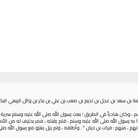
يعة بن سعد بن عجل بن لجيم بن صعب بن علي بن بكر بن وائل الربعي البكر
 ، وكان هادياً في الطريق ؛ بعث رسول الله صلى الله عليه وسلم سرية 
به رسول الله صلى الله عليه وسلم ، فلم يقتله ، فمر بحليف له من الأنصار ، ف
إيمانهم ، منهم‏ :‏ فرات بن حيان ‏"‏‏ .‏ وأطلقه ، ولم يزل يغزو مع رسول الل