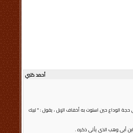
أحمد كتبي
 الوداع حين استوت به أخفاف الإبل ، يقول‏ :‏ ‏" ‏لبيك
بن أبي وهب الذي يأتي ذكره ‏.‏