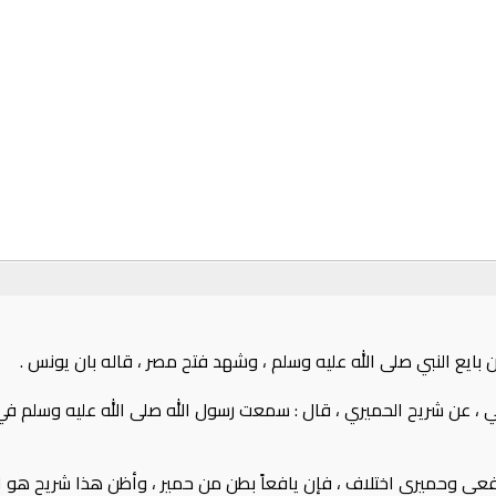
بايع النبي صلى الله عليه وسلم ، وشهد فتح مصر ، قاله بان يونس ‏.‏
عن شريح الحميري ، قال ‏:‏ سمعت رسول الله صلى الله عليه وسلم في حجة
‏ يافعي وحميري اختلاف ، فإن يافعاً بطن من حمير ، وأظن هذا شريح هو ا