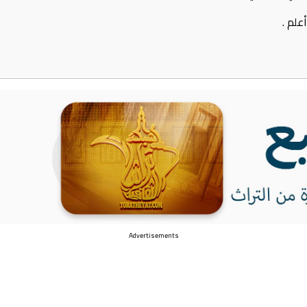
م ‏.‏
Advertisements