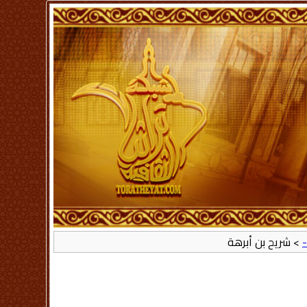
-
> شريح بن أبرهة