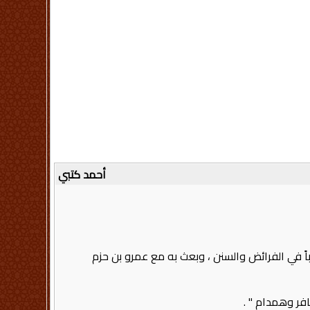
أحمد كتبي
باً في الفرائض والسنن ، وبعث به مع عمرو بن حزم
 وهمدام ‏"‏‏ .‏