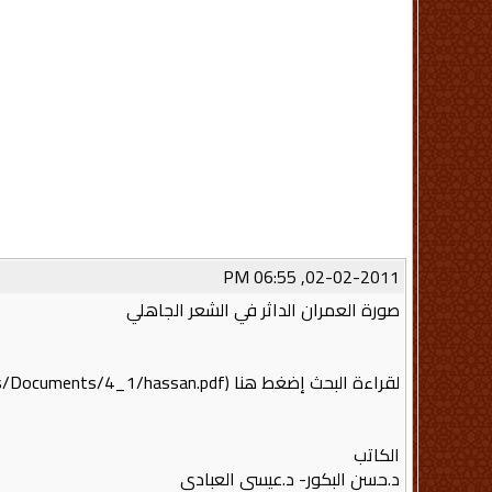
02-02-2011, 06:55 PM
صورة العمران الداثر في الشعر الجاهلي
لقراءة البحث إضغط هنا (http://www.sharjah.ac.ae/Arabic/About_UOS/UOSPublications/SciencesHumanities/Issues/Documents/4_1/hassan.pdf)
الكاتب
د.حسن البكور- د.عيسى العبادي