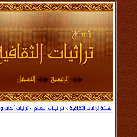
شبكة تراثيات الثقافية
>
تـراثـيـات الـعـام
>
تراثيات أبحاث وع