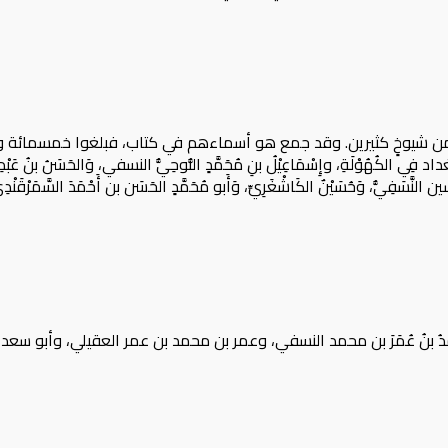
من شيوخٍ كثيرين. وقد جمع هو أسماءهم في كتاب، فبلغوا خمسمائة و
لكُهُوْلَةِ، وإِسْمَاعِيْلُ بنِ مُحَمَّدٍ النُّوحِيُّ النسفي، وَالحَسَنُ بنُ عَبْدِ المَلِ
حسين النَّسَفِيُّ، وَحُسَيْنٌ الكَاشْغَرِيِّ، وَأَبو مُحَمَّدٍ الحَسَن بن أَحْمَدَ السَّمَرْق
دُه أبو اللَّيْثِ أَحْمَدُ بنُ عُمَرَ بن محمد النسفي، وعمر بن محمد بن عمر العقيلي