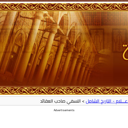
أعـــلام - التاريخ الشامل
> النسفي صاحب العقائد
Advertisements