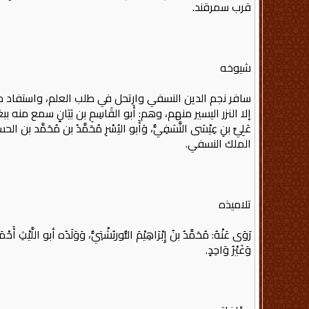
قرب سمرقند.
شيوخه
سافر نجم الدين النسفي وارتحل في طلب العلم، واستفاد 
إلا النزر اليسير منهم، وهم: أَبو القَاسِمِ بن بَيَانٍ سمع منه ببغداد فِي ا
عَلِيِّ بنِ عِيْسَى النَّسَفِيُّ، وَأَبو اليُسْرِ مُحَمَّدُ بن مُحَمَّد بن ال
الملك النسفي.
تلاميذه
رَوَى عَنْهُ: مُحَمَّدُ بنُ إِبْرَاهِيْمَ التُّوربُشْتِيُّ، وَوَلَ
وَغَيْرُ وَاحِدٍ.