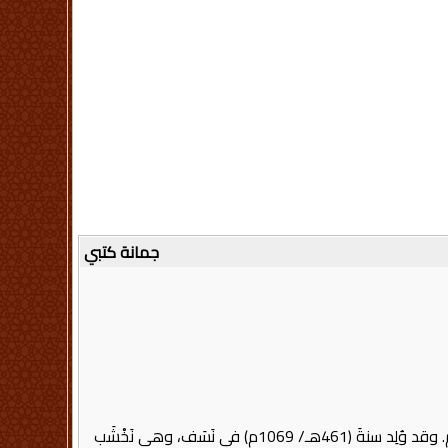
جمانة كتبي
هو عُمَرُ بنُ مُحَمَّدِ بْنِ أَحْمَدَ بنِ إسماعيل بن محمد بن علي بن لُقْمَانَ، أبو حَفْصٍ النَّسَفِيُّ الحنفيُّ، ويلقب بـ(نجم الدين) وشيخ الإسلام. وقد وُلِد سنةَ (461هـ/ 1069م) في نَسَف، وهي نَخْشَب