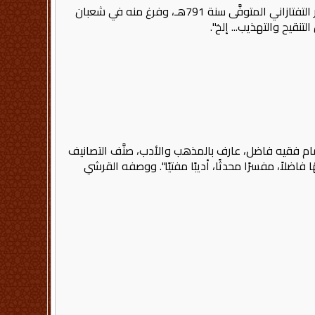
له كتاب العقائد النسفية أو عقائد النسفي، وهو متن متين، اعتنى به جمٌّ من الفضلاء، فشرحه العلامة سعد الدين مسعود بن عمر التفتازاني المتوفَّى سنة 791هـ، وفرغ منه في شعبان
 "إمام فقيه فاضل، عارف بالمذهب والأدب، صنَّف التصانيف
ضلاً، مفسرًا محدثًا، أديبًا مفتيًا". ووصفه القرشي