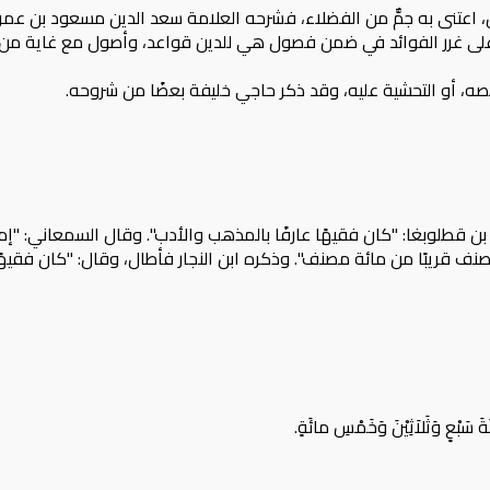
يصه، أو التحشية عليه، وقد ذكر حاجي خليفة بعضًا من شروحه.
ة قاسم بن قطلوبغا: "كان فقيهًا عارفًا بالمذهب والأدب". وقال السمعاني:
 قريبًا من مائة مصنف". وذكره ابن النجار فأطال، وقال: "كان فقيهًا فا
سَبْعٍ وَثَلاَثِيْنَ وَخَمْسِ مائَةٍ.