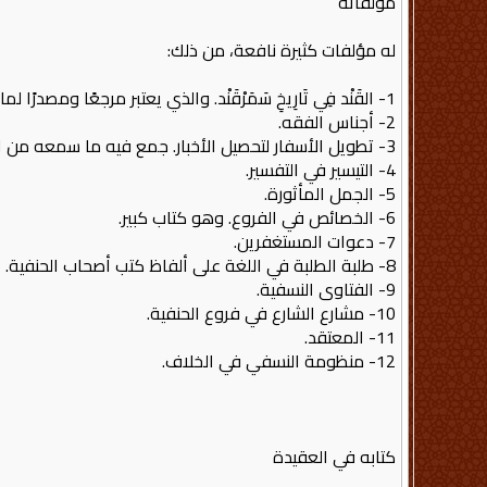
مؤلفاته
له مؤلفات كثيرة نافعة، من ذلك:
1- القَنْد فِي تَارِيخِ سَمَرْقَنْد. والذي يعتبر مرجعًا ومصدرًا لما كتبه أكابر أهل التراجم والسير، مثل الذهبي وابن حجر وغيرهما.
2- أجناس الفقه.
3- تطويل الأسفار لتحصيل الأخبار. جمع فيه ما سمعه من الأحاديث من شيوخه، وتعداد الشيوخ الذين روى عنهم.
4- التيسير في التفسير.
5- الجمل المأثورة.
6- الخصائص في الفروع. وهو كتاب كبير.
7- دعوات المستغفرين.
8- طلبة الطلبة في اللغة على ألفاظ كتب أصحاب الحنفية.
9- الفتاوى النسفية.
10- مشارع الشارع في فروع الحنفية.
11- المعتقد.
12- منظومة النسفي في الخلاف.
كتابه في العقيدة