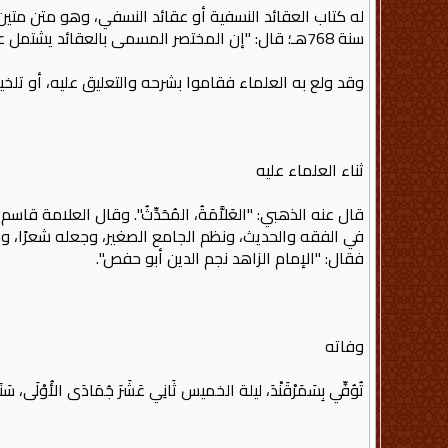
سنة 768هـ؛ قال: "إن المختصر المسمى بالعقائد يشتمل على غرر الفوائد في ضمن فصول هي للدين قواعد، وأصول مع غاية من التنقيح والتهذيب... إلخ".
وقد ولع به العلماء فقاموا بشرحه والتعليق عليه، أو تلخ
ثناء العلماء عليه
قال عنه الذهبي: "العَلاَّمَةُ، المُحَدِّثُ". وقال العلام
في الفقه والحديث، ونظم الجامع الصغير، وجعله شعرًا، وصنف
فقال: "الإمام الزاهد نجم الدين أبو حفص".
وفاته
تُوُفِّي بِسَمَرْقَنْدَ، ليلة الخميس ثَانِي عَشَرَ جُمَادَى الأُوْلَى، سَنَةَ 