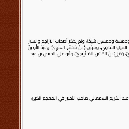
خمسة وخمسين شيخًا، ولم يذكر أصحاب التراجم والسير
كِ القَاضِي، وَمَهْدِيُّ بنُ مُحَمَّدٍ العَلَوِيُّ، وَعَبْدُ اللهِ بنُ
َنْدِيُّ، وَعَلِيُّ بنُ الحَسَنِ المَاتُرِيدِيُّ، وأبو علي الحسن بن عبد
، وأبو سعد عبد الكريم السمعاني صاحب التحبير في المعجم الكبير،