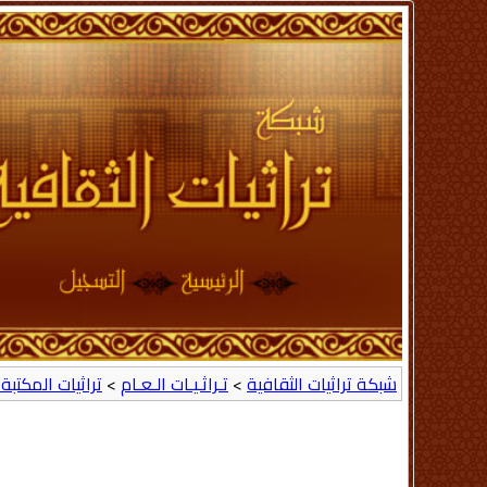
شبكة تراثيات الثقافية
>
تـراثـيـات الـعـام
>
تراثيات المكتبة 