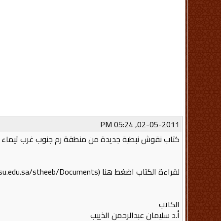
02-05-2011, 05:24 PM
كتاب نقوش نبطية جديدة من منطقة رم جنوب غرب تيماء
لقراءة الكتاب اضغط هنا (http://faculty.ksu.edu.sa/stheeb/Documents/نقوش%20نبطية%20جديدة%20من%20منطقة%20رم%20جنوب%20غر ب%20تيماء.pdf)
الكاتب
أ.د سليمان عبدالرحمن الذييب