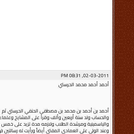
02-03-2011, 08:31 PM
أحمد أحمد محمد الحرستي
أحمد بن أحمد بن محمد بن مصطفى الحنفي الحرستي ثم ال
والحساب ولد سنة أربعين وألف وقرأ على المشايخ وعلماء
والياسمينية ومرشدة الطلاب ولازمه مدة تزيد على خمس عش
وعند الولي علي العمادي المفتي أيضاً ورأيت له رسالتين 