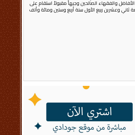
أفاضل والفقهاء الصالحين وجيهاً مقبولاً استقام على
 ثاني وعشرين ربيع الأول سنة أربع وستين ومائة وألف