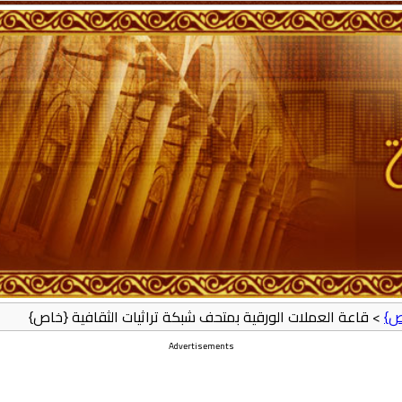
ص}
> قاعة العملات الورقية بمتحف شبكة تراثيات الثقافية {خاص}
Advertisements